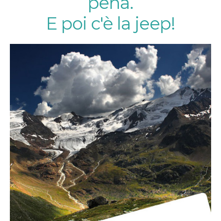
pena.
E poi c'è la jeep!