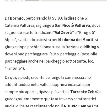
Da
Bormio
, percorrendo la SS 300 in direzione S.
Caterina Valfurva, si giunge a
San Nicolò Valfurva
, dove
seguendo i cartelli indicanti “
Val Zebrù
” e “Rifugio 5°
Alpini”, svoltando a sinistra per
Madonna dei Monti
, si
giunge dopo pochi chilometri nella frazione di
Niblogo
dove si può parcheggiare l’auto parcheggio (possibile
parcheggiare anche nel parcheggio sottostante, loc.
“Fantelle”).
Da qui, a piedi, si continua lungo la carrareccia che
addentrandosi nella valle, dapprima incassata poi
sempre più aperta, ripassa più volte il
Torrente Zebrù
e
guadagna lentamente quota attraverso caratteristici
nuclei di baite raggiungendo poi il
Rifugio Campo
(mt.