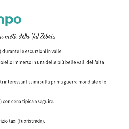
mpo
a metà della Val Zebrù.
 durante le escursioni in valle.
ioiello immerso in una delle più belle valli dell’alta
ti interessantissimi sulla prima guerra mondiale e le
) con cena tipica a seguire.
io taxi (fuoristrada).