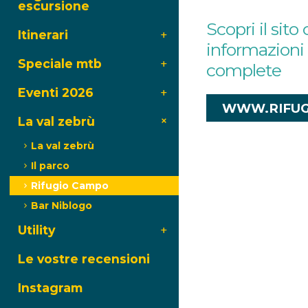
escursione
Scopri il sito 
Itinerari
informazioni
Speciale mtb
complete
Eventi 2026
WWW.RIFUG
La val zebrù
La val zebrù
Il parco
Rifugio Campo
Bar Niblogo
Utility
Le vostre recensioni
Instagram