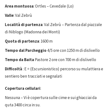
Area montuosa
: Ortles – Cevedale (Lo)
Valle
: Val Zebrù
Località di partenza
: Val Zebrù – Partenza dal piazzale
di Niblogo (Madonna dei Monti)
Quota di partenza
: 1600 m
Tempo dal Parcheggio
4/5 ore con 1250 m di dislivello
Tempo da Baita
Pastore 2 ore con 700 m di dislivello
Difficoltà
: E = (Escursionistico) percorso su mulattiera e
sentiero ben tracciati e segnalati
Copertura cellulari
:
Nessuna – Vi è copertura sulle cime e sui ghiacciai da
quta 3400 circa in su.