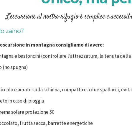
L'escursione al nostro rifugio è semplice e accessib
lo zaino?
 escursione in montagna consigliamo di avere:
agna e bastoncini (controllare l’attrezzatura, la tenuta della s
no (no spugna)
iccolo e aerato sulla schiena, compatto e a due spallacci, evit
to in caso di pioggia
 crema solare protezione 50
ioccolato, frutta secca, barrette energetiche