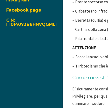
– Pronto soccorso co
Facebook page
– Ciabatte (no infrad
CIN:
– Berretta (cuffia)
IT014073B8HNVQGMLI
– Cartina della zona
– Pila frontale e batt
ATTENZIONE
– Sacco lenzuolo ob
– Ti ricordiamo che 
Come mi vesto?
E’ sicuramente consig
P
rivilegiare, per qu
eliminare il sudore.