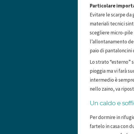
Particolare importa
Evitare le scarpe da 
materiali tecnici si
scegliere micro-pile
l’allontanamento de
paio di pantaloncini c
Lo strato “esterno” 
pioggia ma vi farà su
intermedio è sempre i
nello zaino, va ripos
Un caldo e soff
Per dormire in rifugi
fartelo in casa con d