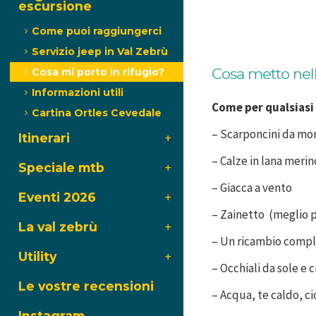
escursione
Come puoi raggiungerci
Servizio jeep in Val Zebrù
Cosa metto nel
Cosa mi porto in rifugio?
Informazioni utili
Come per qualsiasi
Cartina Ortles Cevedale
– Scarponcini da mont
Itinerari
– Calze in lana meri
Speciale mtb
– Giacca a vento
Eventi 2026
– Zainetto (meglio p
La val zebrù
– Un ricambio comple
Utility
– Occhiali da sole e
Le vostre recensioni
– Acqua, te caldo, c
Instagram