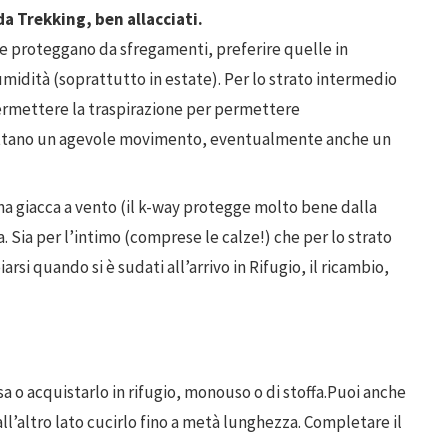
a Trekking, ben allacciati.
che proteggano da sfregamenti, preferire quelle in
midità (soprattutto in estate). Per lo strato intermedio
 permettere la traspirazione per permettere
mettano un agevole movimento, eventualmente anche un
na giacca a vento (il k-way protegge molto bene dalla
. Sia per l’intimo (comprese le calze!) che per lo strato
si quando si è sudati all’arrivo in Rifugio, il ricambio,
sa o acquistarlo in rifugio, monouso o di stoffa.Puoi anche
ll’altro lato cucirlo fino a metà lunghezza. Completare il