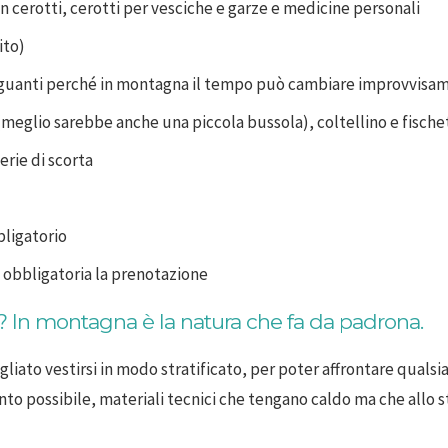
n cerotti, cerotti per vesciche e garze e medicine personali
ito)
 e guanti perché in montagna il tempo può cambiare improvvisa
 (meglio sarebbe anche una piccola bussola), coltellino e fische
erie di scorta
bligatorio
è obbligatoria la prenotazione
 In montagna è la natura che fa da padrona.
liato vestirsi in modo stratificato, per poter affrontare qualsias
anto possibile, materiali tecnici che tengano caldo ma che allo