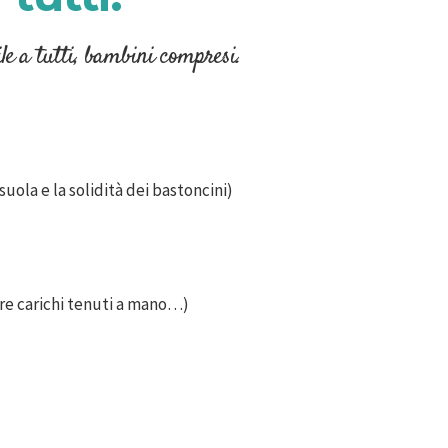
ile a tutti, bambini compresi.
uola e la solidità dei bastoncini)
are carichi tenuti a mano…)