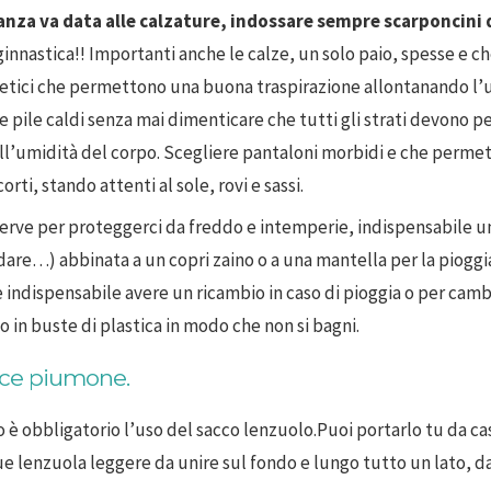
nza va data alle calzature, indossare sempre scarponcini d
ginnastica!! Importanti anche le calze, un solo paio, spesse e 
ntetici che permettono una buona traspirazione allontanando l’u
 e pile caldi senza mai dimenticare che tutti gli strati devono
ll’umidità del corpo. Scegliere pantaloni morbidi e che per
orti, stando attenti al sole, rovi e sassi.
serve per proteggerci da freddo e intemperie, indispensabile u
dare…) abbinata a un copri zaino o a una mantella per la pioggia
ndispensabile avere un ricambio in caso di pioggia o per cambiar
to in buste di plastica in modo che non si bagni.
ice piumone.
o è obbligatorio l’uso del sacco lenzuolo.Puoi portarlo tu da ca
ue lenzuola leggere da unire sul fondo e lungo tutto un lato, da