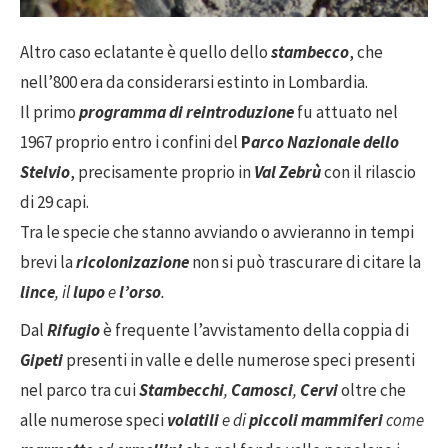
Altro caso eclatante è quello dello
stambecco
, che
nell’800 era da considerarsi estinto in Lombardia.
Il primo
programma di reintroduzione
fu attuato nel
1967 proprio entro i confini del
P
arco Nazionale dello
Stelvio
, precisamente proprio in
Val Zebrù
con il rilascio
di 29 capi.
Tra le specie che stanno avviando o avvieranno in tempi
brevi la
ricolonizazione
non si può trascurare di citare la
lince
, il
lupo
e
l’orso
.
Dal
Rifugio
è frequente l’avvistamento della coppia di
Gipeti
presenti in valle e delle numerose speci presenti
nel parco tra cui
Stambecchi
,
Camosci
,
Cervi
oltre che
alle numerose speci
volatili
e di
piccoli
mammiferi
come