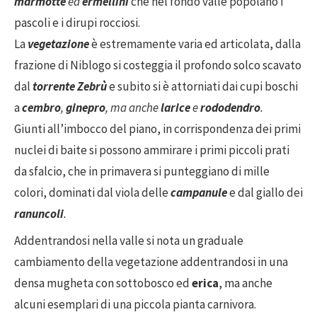
marmotte
ed
ermellini
che nel fondo valle popolano i
pascoli e i dirupi rocciosi.
La
vegetazione
è estremamente varia ed articolata, dalla
frazione di Niblogo si costeggia il profondo solco scavato
dal
torrente Zebrù
e subito si è attorniati dai cupi boschi
a
cembro
,
ginepro
, ma anche
larice
e
rododendro
.
Giunti all’imbocco del piano, in corrispondenza dei primi
nuclei di baite si possono ammirare i primi piccoli prati
da sfalcio, che in primavera si punteggiano di mille
colori, dominati dal viola delle
campanule
e dal giallo dei
ranuncoli
.
Addentrandosi nella valle si nota un graduale
cambiamento della vegetazione addentrandosi in una
densa mugheta con sottobosco ed
erica
, ma anche
alcuni esemplari di una piccola pianta carnivora.