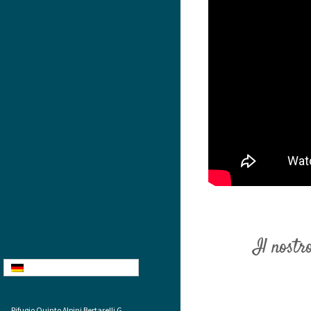
Il nostr
Deutsch
Rifugio Quinto Alpini Bertarelli G.