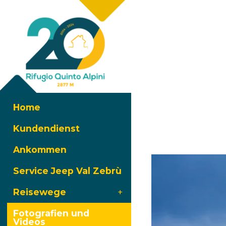
Home
Kundendienst
Ankommen
Service Jeep Val Zebrù
Reisewege
Fotografien und
Videos