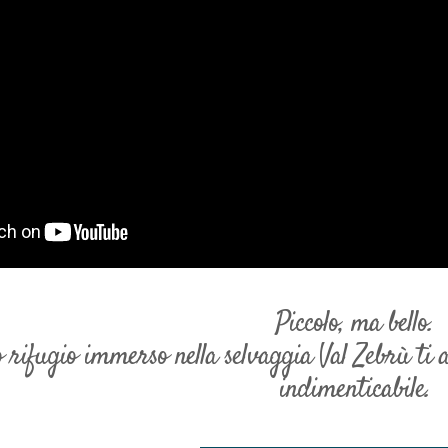
Piccolo, ma bello.
o rifugio immerso nella selvaggia Val Zebrù ti 
indimenticabile.